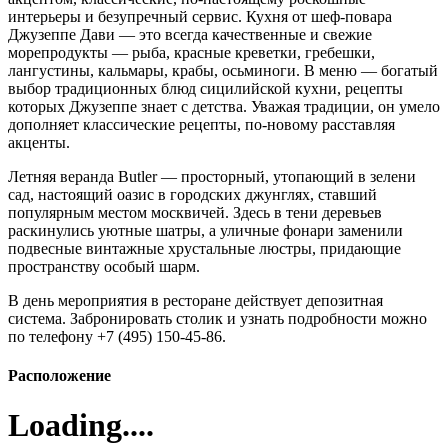
интерьеры и безупречный сервис. Кухня от шеф-повара
Джузеппе Дави — это всегда качественные и свежие
морепродукты — рыба, красные креветки, гребешки,
лангустины, кальмары, крабы, осьминоги. В меню — богатый
выбор традиционных блюд сицилийской кухни, рецепты
которых Джузеппе знает с детства. Уважая традиции, он умело
дополняет классические рецепты, по-новому расставляя
акценты.
Летняя веранда Butler — просторный, утопающий в зелени
сад, настоящий оазис в городских джунглях, ставший
популярным местом москвичей. Здесь в тени деревьев
раскинулись уютные шатры, а уличные фонари заменили
подвесные винтажные хрустальные люстры, придающие
пространству особый шарм.
В день мероприятия в ресторане действует депозитная
система. Забронировать столик и узнать подробности можно
по телефону +7 (495) 150-45-86.
Расположение
Loading....