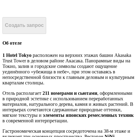
Создать запрос
Об отеле
1 Hotel Tokyo
расположен на верхних этажах башни Akasaka
Trust Tower в деловом районе Акасака. Панорамные виды на
Токио, залив и городские символы создают ощущение
уединённого «убежища в небе», при этом оставаясь в
непосредственной близости к главным деловым и культурным
кварталам столицы.
Отель располагает
211 номерами и сьютами
, оформленными
в природной эстетике с использованием переработанных
материалов, натурального дерева, камня и живых растений. В
интерьерах сочетаются сдержанные природные оттенки,
мягкие текстуры и
элементы японских ремесленных техник
в современной интерпретации.
Гастрономическая концепция сосредоточена на 38-м этаже и
включает три основных пространства. Ресторан
NiNi