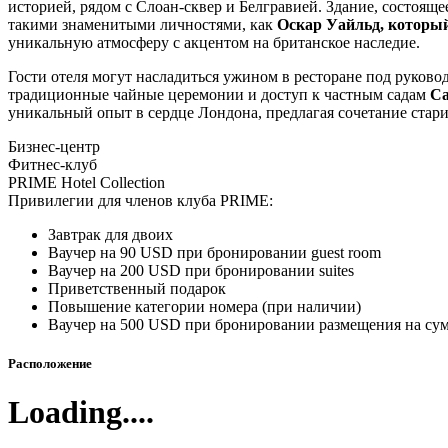
историей, рядом с Слоан-сквер и Белгравией. Здание, состояще
такими знаменитыми личностями, как
Оскар Уайльд, который
уникальную атмосферу с акцентом на британское наследие.
Гости отеля могут насладиться ужином в ресторане под руко
традиционные чайные церемонии и доступ к частным садам
Ca
уникальный опыт в сердце Лондона, предлагая сочетание стар
Бизнес-центр
Фитнес-клуб
PRIME Hotel Collection
Привилегии для членов клуба PRIME:
Завтрак для двоих
Ваучер на 90 USD при бронировании guest room
Ваучер на 200 USD при бронировании suites
Приветственный подарок
Повышение категории номера (при наличии)
Ваучер на 500 USD при бронировании размещения на су
Расположение
Loading....