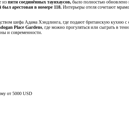
е из
пяти соединённых таунхаусов,
было полностью обновлено п
 был арестован в номере 118.
Интерьеры отеля сочетают мрамор
водством шефа Адама Хэндлинга, где подают британскую кухню 
dogan Place Gardens
, где можно прогуляться или сыграть в те
ины и современности.
мму от 5000 USD