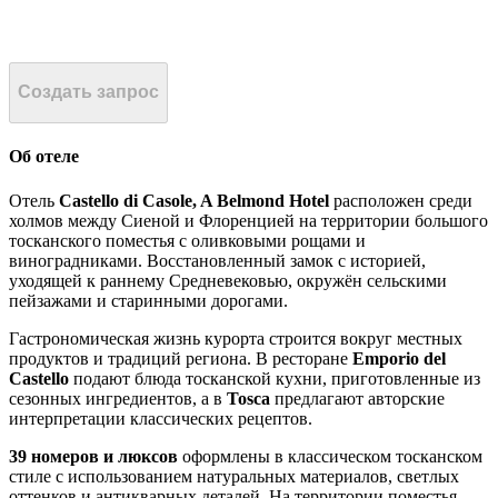
Создать запрос
Об отеле
Отель
Castello di Casole, A Belmond Hotel
расположен среди
холмов между Сиеной и Флоренцией на территории большого
тосканского поместья с оливковыми рощами и
виноградниками. Восстановленный замок с историей,
уходящей к раннему Средневековью, окружён сельскими
пейзажами и старинными дорогами.
Гастрономическая жизнь курорта строится вокруг местных
продуктов и традиций региона. В ресторане
Emporio del
Castello
подают блюда тосканской кухни, приготовленные из
сезонных ингредиентов, а в
Tosca
предлагают авторские
интерпретации классических рецептов.
39 номеров и люксов
оформлены в классическом тосканском
стиле с использованием натуральных материалов, светлых
оттенков и антикварных деталей. На территории поместья