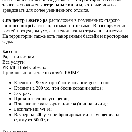
также расположены
отдельные виллы
, которые можно
арендовать для более уединённого отдыха.
Спа-центр Essere Spa
расположен в помещениях старого
винного погреба со сводчатыми потолками. В распоряжении
гостей процедуры ухода за телом, зоны отдыха и фитнес-зал.
На территории также есть панорамный бассейн и просторные
сады.
Бассейн
Рады питомцам
Все услуги
PRIME Hotel Collection
Привилегии для членов клуба PRIME:
Кредит на 90 у.е. при бронировании guest room;
Кредит на 200 у.е. при бронировании suites;
Завтрак;
Приветственное угощение;
Повышение категории номера (при наличии);
Бесплатный Wi-Fi;
Ваучер на 500 у.е при бронировании размещения на
сумму от 5000 у.е.
Расположение