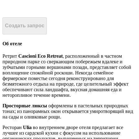
Создать запрос
Об отеле
Ретрит
Cascioni Eco Retreat
, расположенный в частном
природном парке со сверкающим побережьем вдалеке и
зубчатыми горными вершинами позади, представляет собой
воплощение спокойной роскоши. Некогда семейное
фермерское поместье сегодня реконструировано для
безмятежного отдыха на природе, где целительный эффект
обеспечивают сила ландшафта, вкусная домашняя еда и
неторопливое течение времени.
Просторные люксы
оформлены в пастельных природных
тонах; из панорамных окон открывается умиротворящий вид
на сады и оливковые рощи.
Ресторан
Ulìa
во внутреннем дворе отеля предлагает все
лучшее из сардской кухни с фокусом на использование
органических продуктов, выращенных на территории