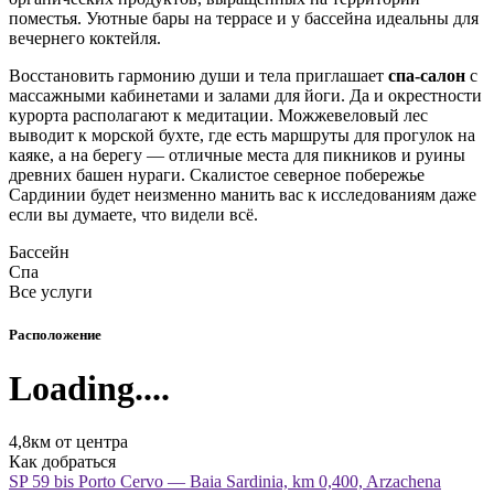
поместья. Уютные бары на террасе и у бассейна идеальны для
вечернего коктейля.
Восстановить гармонию души и тела приглашает
спа-салон
с
массажными кабинетами и залами для йоги. Да и окрестности
курорта располагают к медитации. Можжевеловый лес
выводит к морской бухте, где есть маршруты для прогулок на
каяке, а на берегу — отличные места для пикников и руины
древних башен нураги. Скалистое северное побережье
Сардинии будет неизменно манить вас к исследованиям даже
если вы думаете, что видели всё.
Бассейн
Спа
Все услуги
Расположение
Loading....
4,8км от центра
Как добраться
SP 59 bis Porto Cervo — Baia Sardinia, km 0,400, Arzachena