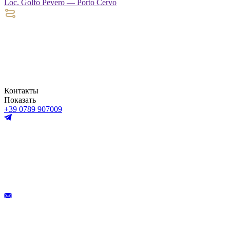
Loc. Golfo Pevero — Porto Cervo
Контакты
Показать
+39 0789 907009