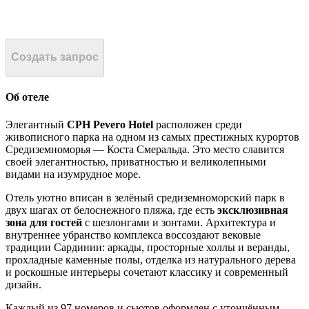
Создать запрос
Об отеле
Элегантный
CPH Pevero Hotel
расположен среди
живописного парка на одном из самых престижных курортов
Средиземноморья — Коста Смеральда. Это место славится
своей элегантностью, приватностью и великолепными
видами на изумрудное море.
Отель уютно вписан в зелёный средиземноморский парк в
двух шагах от белоснежного пляжа, где есть
эксклюзивная
зона для гостей
с шезлонгами и зонтами. Архитектура и
внутреннее убранство комплекса воссоздают вековые
традиции Сардинии: аркады, просторные холлы и веранды,
прохладные каменные полы, отделка из натурального дерева
и роскошные интерьеры сочетают классику и современный
дизайн.
Каждый из 97 номеров и сьютов оформлен с утончённым