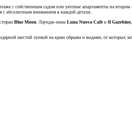
этаже с собственным садом или уютные апартаменты на втором —
ся с абсолютным вниманием к каждой детали.
есторан
Blue Moon
. Лаундж-зоны
Luna Nuova Cafè
и
Il Gazebino
ендарной шестой лункой на краю обрыва и видами, от которых з