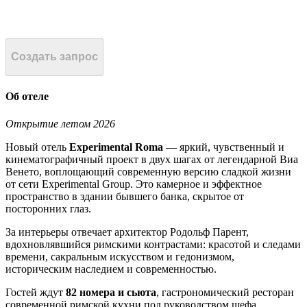
Создать запрос
Об отеле
Открытие летом 2026
Новый отель
Experimental Roma
— яркий, чувственный и
кинематографичный проект в двух шагах от легендарной Виа
Венето, воплощающий современную версию сладкой жизни
от сети Experimental Group. Это камерное и эффектное
пространство в здании бывшего банка, скрытое от
посторонних глаз.
За интерьеры отвечает архитектор Родольф Парент,
вдохновлявшийся римскими контрастами: красотой и следами
времени, сакральным искусством и гедонизмом,
историческим наследием и современностью.
Гостей ждут
82 номера и сьюта
, гастрономический ресторан
современной римской кухни под руководством шефа