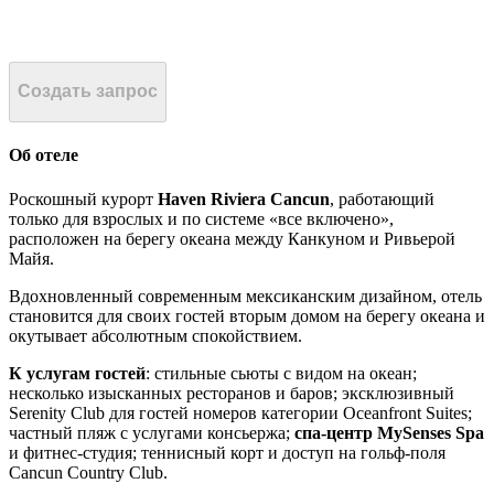
Создать запрос
Об отеле
Роскошный курорт
Haven Riviera Cancun
, работающий
только для взрослых и по системе «все включено»,
расположен на берегу океана между Канкуном и Ривьерой
Майя.
Вдохновленный современным мексиканским дизайном, отель
становится для своих гостей вторым домом на берегу океана и
окутывает абсолютным спокойствием.
К услугам гостей
: стильные сьюты с видом на океан;
несколько изысканных ресторанов и баров; эксклюзивный
Serenity Club для гостей номеров категории Oceanfront Suites;
частный пляж с услугами консьержа;
спа-центр MySenses Spa
и фитнес-студия; теннисный корт и доступ на гольф-поля
Cancun Country Club.