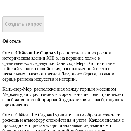
Создать запрос
Об отеле
Отель
Château Le Cagnard
расположен в прекрасном
историческом здании XIII в. на вершине холма в
средневековой деревушке Кань-сюр-Мер. Это поистине
райский уголок спокойствия, расположенный всего в
нескольких шагах от пляжей Лазурного берега, в самом
сердце региона искусства и истории.
Кань-сюр-Мер, расположенная между горным массивом
Меркантур и Средиземным морем, многие годы привлекает
своей живописной природой художников и людей, ищущих
вдохновения.
Отель Château Le Cagnard удивительным образом сочетает
роскошь и атмосферу спокойствия и уюта. Каждая спальня с
прохладными цветами, оригинальными деревянными
балками и элегантной старинной мебелью отражает