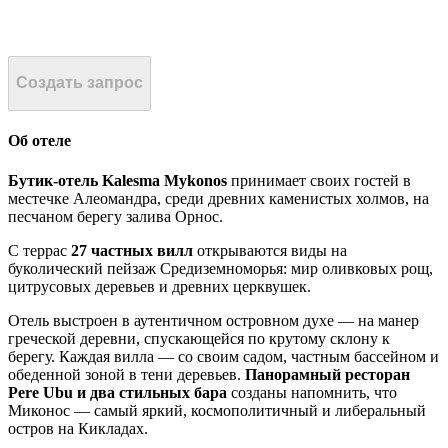
Создать запрос
Об отеле
Бутик-отель Kalesma Mykonos
принимает своих гостей в
местечке Алеомандра, среди древних каменистых холмов, на
песчаном берегу залива Орнос.
С террас
27 частных вилл
открываются виды на
буколический пейзаж Средиземноморья: мир оливковых рощ,
цитрусовых деревьев и древних церквушек.
Отель выстроен в аутентичном островном духе — на манер
греческой деревни, спускающейся по крутому склону к
берегу. Каждая вилла — со своим садом, частным бассейном и
обеденной зоной в тени деревьев.
Панорамный ресторан
Pere Ubu и два стильных бара
созданы напомнить, что
Миконос — самый яркий, космополитичный и либеральный
остров на Кикладах.