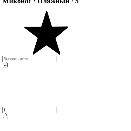
Миконос · Пляжный · 5