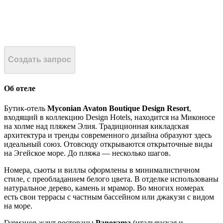
Создать запрос
Об отеле
Бутик-отель
Myconian Avaton Boutique Design Resort
,
входящий в коллекцию Design Hotels, находится на Миконосе
на холме над пляжем Элия. Традиционная кикладская
архитектура и тренды современного дизайна образуют здесь
идеальный союз. Отовсюду открываются открыточные виды
на Эгейское море. До пляжа — несколько шагов.
Номера, сьюты и виллы оформлены в минималистичном
стиле, с преобладанием белого цвета. В отделке использованы
натуральное дерево, камень и мрамор. Во многих номерах
есть свои террасы с частным бассейном или джакузи с видом
на море.
Гурманов ждут рестораны
Panorama
(итальянская и