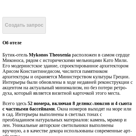
Создать запрос
Об отеле
Бутик-отель
Mykonos Theoxenia
расположен в самом сердце
Миконоса, рядом с историческими мельницами Като Мили.
Его модернистское здание, спроектированное архитектором
Арисом Константинедисом, числится памятником
архитектуры и охраняется Министерством культуры Греции.
Интерьеры были обновлены в ходе недавней реконструкции с
акцентом на актуальный минимализм, но без потери ретро-
духа, который является визитной карточкой этого места.
Всего здесь
52 номера, включая 8 делюкс-люксов и 4 сьюта
с частными бассейнами
. Окна номеров выходят на море или
в сад. Интерьеры выполнены в светлых тонах с
преобладанием натуральных материалов: камень, мрамор и
лен. Уникальные авторские светильники выполнены
вручную, а в качестве декора использованы современные арт-