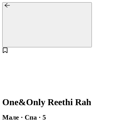
One&Only Reethi Rah
Мале · Спа · 5