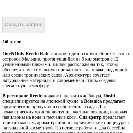
Создать запрос
Об отеле
One&Only Reethi Rah
занимает один из крупнейших частных
островов Мальдив, протянувшийся на 6 километров с 12
уединёнными пляжами. Виллы расположены так, чтобы
обеспечить максимальную приватность: на пляже, над водой
или среди тропических садов. Архитектура сочетает
натуральные материалы и современный стиль, создавая
элегантную атмосферу.
В ресторане Reethi
подают паназиатские блюда,
Hoshi
специализируется на японской кухне, а
Botanica
предлагает
органические продукты из собственного сада. Для
романтических ужинов доступны частные локации, включая
павильоны на воде и песчаные косы.
Спа-центр
предлагает
тайский массаж, ароматерапию и аюрведические процедуры с
натуральной косметикой. На острове работают два бассейна,