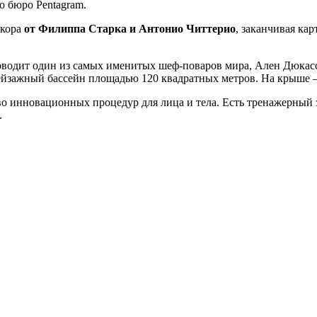
о бюро Pentagram.
екора
от Филиппа Старка и Антонио Читтерио
, заканчивая ка
оводит один из самых именитых шеф-поваров мира, Ален Дюкасс
пейзажный бассейн площадью 120 квадратных метров. На крыше —
о инновационных процедур для лица и тела. Есть тренажерный з
.