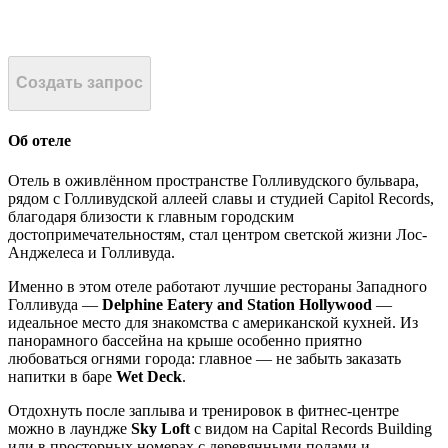
Создать запрос
Об отеле
Отель в оживлённом пространстве Голливудского бульвара,
рядом с Голливудской аллеей славы и студией Capitol Records,
благодаря близости к главным городским
достопримечательностям, стал центром светской жизни Лос-
Анджелеса и Голливуда.
Именно в этом отеле работают лучшие рестораны Западного
Голливуда —
Delphine Eatery and Station Hollywood
—
идеальное место для знакомства с американской кухней. Из
панорамного бассейна на крыше особенно приятно
любоваться огнями города: главное — не забыть заказать
напитки в баре
Wet Deck
.
Отдохнуть после заплыва и тренировок в фитнес-центре
можно в лаундже
Sky Loft
с видом на Capital Records Building
или в просторных номерах с деревянными полами и