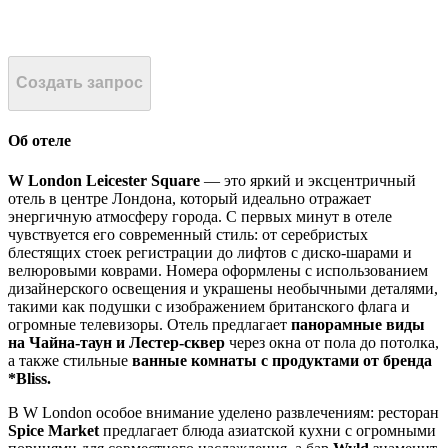
Создать запрос
Об отеле
W London Leicester Square
— это яркий и эксцентричный
отель в центре Лондона, который идеально отражает
энергичную атмосферу города. С первых минут в отеле
чувствуется его современный стиль: от серебристых
блестящих стоек регистрации до лифтов с диско-шарами и
велюровыми коврами. Номера оформлены с использованием
дизайнерского освещения и украшены необычными деталями,
такими как подушки с изображением британского флага и
огромные телевизоры. Отель предлагает
панорамные виды
на Чайна-таун и Лестер-сквер
через окна от пола до потолка,
а также стильные
ванные комнаты с продуктами от бренда
*Bliss.
В W London особое внимание уделено развлечениям: ресторан
Spice Market
предлагает блюда азиатской кухни с огромными