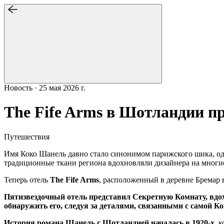
Новость · 25 мая 2026 г.
The Fife Arms в Шотландии п
Путешествия
Имя Коко Шанель давно стало синонимом парижского шика, од
традиционные ткани региона вдохновляли дизайнера на многи
Теперь отель
The Fife Arms
, расположенный в деревне Бремар 
Пятизвездочный отель представил Секретную Комнату, вдо
обнаружить его, следуя за деталями, связанными с самой Ко
История романа Шанель с Шотландией началась в 1920-х,
к