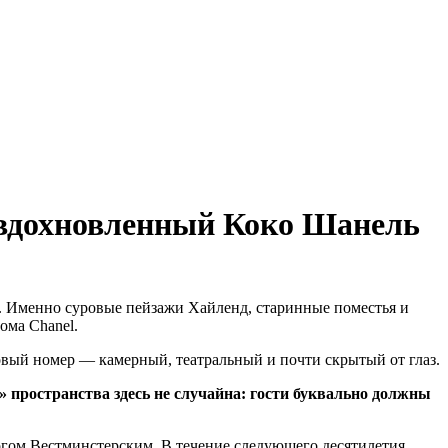
, вдохновленный Коко Шанель
. Именно суровые пейзажи Хайленд, старинные поместья и
ома Chanel.
овый номер — камерный, театральный и почти скрытый от глаз.
пространства здесь не случайна: гости буквально должны
огом Вестминстерским. В течение следующего десятилетия