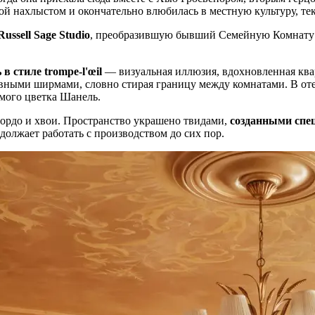
ой нахлыстом и окончательно влюбилась в местную культуру, тек
ussell Sage Studio
, преобразившую бывший Семейную Комнату 
в стиле trompe-l'œil
— визуальная иллюзия, вдохновленная ква
ивными ширмами, словно стирая границу между комнатами. В оте
мого цветка Шанель.
бордо и хвои. Пространство украшено твидами,
созданными спец
одолжает работать с производством до сих пор.