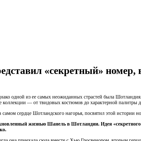
редставил «секретный» номер
нако одной из ее самых неожиданных страстей была Шотландия
е коллекции — от твидовых костюмов до характерной палитры д
в самом сердце Шотландского нагорья, посвятил этой истории н
хновленный жизнью Шанель в Шотландии. Идея «секретного» 
ко.
огда она приехала сюда вместе с Хью Гросвенором, вторым герц