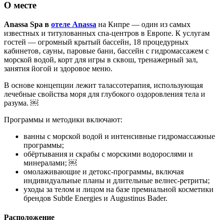
О месте
Anassa Spa в
отеле Anassa
на Кипре — один из самых
известных и титулованных спа‑центров в Европе. К услугам
гостей — огромный крытый бассейн, 18 процедурных
кабинетов, сауны, паровые бани, бассейн с гидромассажем с
морской водой, корт для игры в сквош, тренажерный зал,
занятия йогой и здоровое меню.
В основе концепции лежит талассотерапия, использующая
лечебные свойства моря для глубокого оздоровления тела и
разума. ￼
Программы и методики включают:
ванны с морской водой и интенсивные гидромассажные
программы;
обёртывания и скрабы с морскими водорослями и
минералами; ￼
омолаживающие и детокс‑программы, включая
индивидуальные планы и длительные велнес‑ретриты;
уходы за телом и лицом на базе премиальной косметики
брендов Subtle Energies и Augustinus Bader.
Расположение