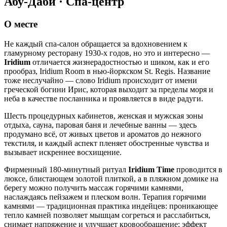
Абу-Даби · Спа-центр
О месте
Не каждый спа-салон обращается за вдохновением к
гламурному ресторану 1930-х годов, но это и интересно —
Iridium
отличается жизнерадостностью и шиком, как и его
прообраз, Iridium Room в нью-йоркском St. Regis. Название
тоже неслучайно — слово Iridium происходит от имени
греческой богини Ирис, которая выходит за пределы моря и
неба в качестве посланника и проявляется в виде радуги.
Шесть процедурных кабинетов, женская и мужская зоны
отдыха, сауна, паровая баня и лечебные ванны — здесь
продумано всё, от живых цветов и ароматов до нежного
текстиля, и каждый аспект пленяет обостренные чувства и
вызывает искреннее восхищение.
Фирменный 180-минутный ритуал
Iridium Time
проводится в
люксе, блистающем золотой плиткой, а в пляжном домике на
берегу можно получить массаж горячими камнями,
наслаждаясь пейзажем и плеском волн. Терапия горячими
камнями — традиционная практика индейцев: проникающее
тепло камней позволяет мышцам согреться и расслабиться,
снимает напряжение и улучшает кровообращение; эффект