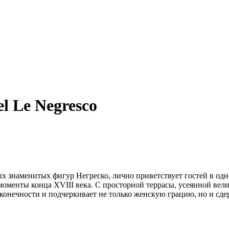
el Le Negresco
ых знаменитых фигур Негреско, лично приветствует гостей в од
моменты конца XVIII века. С просторной террасы, усеянной ве
сконечности и подчеркивает не только женскую грацию, но и сд