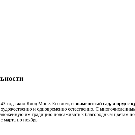
льности
 43 года жил Клод Моне. Его дом, и
знаменитый сад, и пруд с
 же художественно и одновременно естественно. С многочисленны
аложенную им традицию подсаживать к благородным цветам поле
с марта по ноябрь.