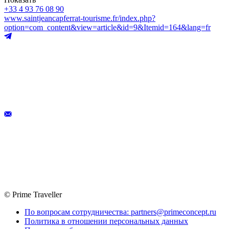
+33 4 93 76 08 90
www.saintjeancapferrat-tourisme.fr/index.php?
option=com_content&view=article&id=9&Itemid=164&lang=fr
© Prime Traveller
По вопросам сотрудничества: partners@primeconcept.ru
Политика в отношении персональных данных