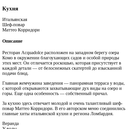
Кухня
Итальянская
Шеф-повар
Маттео Корридори
Описание
Ресторан Acquadolce расположен на западном берегу озера
Комо в окружении благоухающих садов и особой природы
этих мест. Он отличается роскошью, которая присутствует в
каждой детали — от белоснежных скатертей до изысканной
подачи блюд.
Главная жемчужина заведения — панорамная терраса у воды,
с которой открываются захватывающие дух виды на озеро и
горы. Еще одна особенность — собственный причал.
За кухню здесь отвечает молодой и очень талантливый шеф-
повар Маттео Корридори. В его авторском меню соединились
главные хиты итальянской кухни и региона Ломбардия.
Веранда
У воды