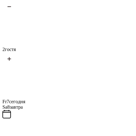
2
гостя
Fr
7
сегодня
Sa
8
завтра