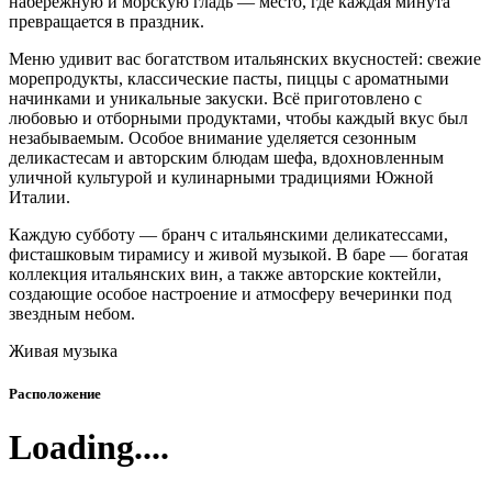
набережную и морскую гладь — место, где каждая минута
превращается в праздник.
Меню удивит вас богатством итальянских вкусностей: свежие
морепродукты, классические пасты, пиццы с ароматными
начинками и уникальные закуски. Всё приготовлено с
любовью и отборными продуктами, чтобы каждый вкус был
незабываемым. Особое внимание уделяется сезонным
деликастесам и авторским блюдам шефа, вдохновленным
уличной культурой и кулинарными традициями Южной
Италии.
Каждую субботу — бранч с итальянскими деликатессами,
фисташковым тирамису и живой музыкой. В баре — богатая
коллекция итальянских вин, а также авторские коктейли,
создающие особое настроение и атмосферу вечеринки под
звездным небом.
Живая музыка
Расположение
Loading....