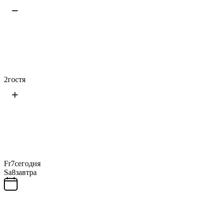
2
гостя
Fr
7
сегодня
Sa
8
завтра