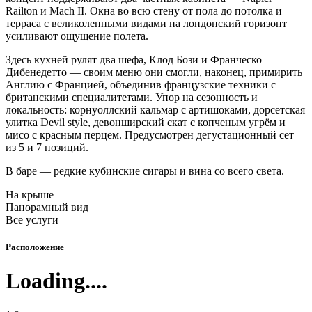
Railton и Mach II. Окна во всю стену от пола до потолка и
терраса с великолепными видами на лондонский горизонт
усиливают ощущение полета.
Здесь кухней рулят два шефа, Клод Бози и Франческо
Дибенедетто — своим меню они смогли, наконец, примирить
Англию с Францией, объединив французские техники с
британскими специалитетами. Упор на сезонность и
локальность: корнуоллский кальмар с артишоками, дорсетская
улитка Devil style, девонширский скат с копченым угрём и
мисо с красным перцем. Предусмотрен дегустационный сет
из 5 и 7 позиций.
В баре — редкие кубинские сигары и вина со всего света.
На крыше
Панорамный вид
Все услуги
Расположение
Loading....