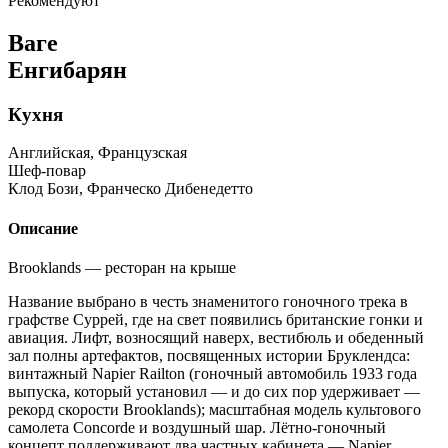
Рекомендуют
Ваге
Енгибарян
Кухня
Английская, Французская
Шеф-повар
Клод Бози, Франческо Дибенедетто
Описание
Brooklands — ресторан на крыше
Название выбрано в честь знаменитого гоночного трека в
графстве Суррей, где на свет появились британские гонки и
авиация. Лифт, возносящий наверх, вестибюль и обеденный
зал полны артефактов, посвященных истории Бруклендса:
винтажный Napier Railton (гоночный автомобиль 1933 года
выпуска, который установил — и до сих пор удерживает —
рекорд скорости Brooklands); масштабная модель культового
самолета Concorde и воздушный шар. Лётно-гоночный
концепт поддерживают два частных кабинета — Napier