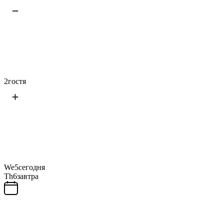
2
гостя
We
5
сегодня
Th
6
завтра