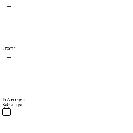
2
гостя
Fr
7
сегодня
Sa
8
завтра