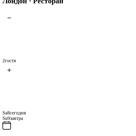
Лондон · Ресторан
2
гостя
Sa
8
сегодня
Su
9
завтра