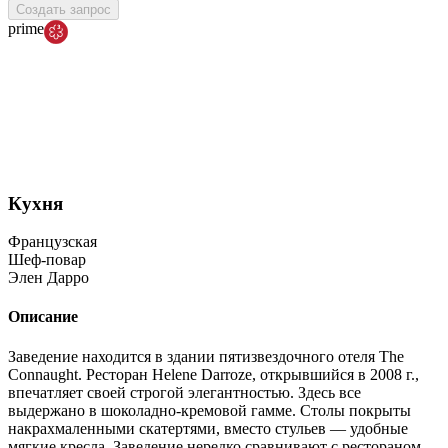
Создать запрос
prime
Кухня
Французская
Шеф-повар
Элен Дарро
Описание
Заведение находится в здании пятизвездочного отеля The
Connaught. Ресторан Helene Darroze, открывшийся в 2008 г.,
впечатляет своей строгой элегантностью. Здесь все
выдержано в шоколадно-кремовой гамме. Столы покрыты
накрахмаленными скатертями, вместо стульев ― удобные
мягкие кресла. Заведение нередко сравнивают с рестораном