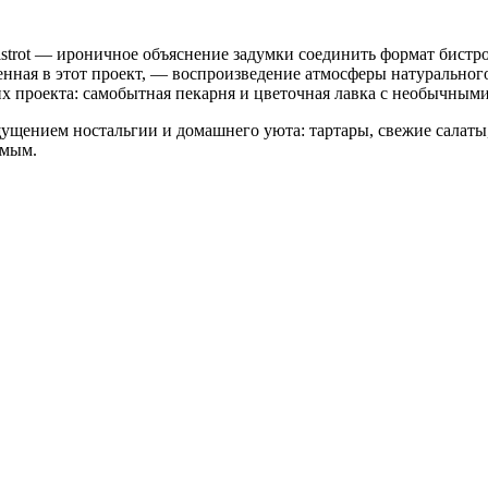
 Bistrot — ироничное объяснение задумки соединить формат бистр
нная в этот проект, — воспроизведение атмосферы натурального 
их проекта: самобытная пекарня и цветочная лавка с необычны
щущением ностальгии и домашнего уюта: тартары, свежие салаты
омым.