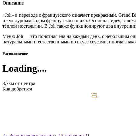
Описание
«Joli» в переводе с французского означает прекрасный. Grand
и культурным кодом французского шика. Основная идея, заложе
тёплой ностальгии. В Joli также функционируют два внутренн
Меню Joli — это понятная еда на каждый день, с небольшим о
натуральными и естественными во вкусе соусами, иногда знак
Расположение
Loading....
3,7км от центра
Как добраться
2-я Звенигородская улица, 12 строение 21