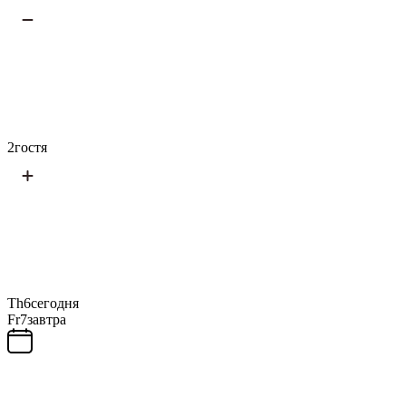
2
гостя
Th
6
сегодня
Fr
7
завтра