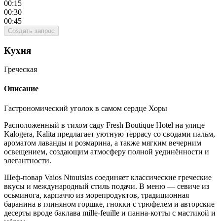
00:15
00:30
00:45
Создать запрос
Кухня
Греческая
Описание
Гастрономический уголок в самом сердце Хоры
Расположенный в тихом саду Fresh Boutique Hotel на улице
Kalogera, Kalita предлагает уютную террасу со сводами пальм,
ароматом лаванды и розмарина, а также мягким вечерним
освещением, создающим атмосферу полной уединённости и
элегантности.
Шеф‑повар Vaios Ntoutsias соединяет классические греческие
вкусы и международный стиль подачи. В меню — севиче из
осьминога, карпаччо из морепродуктов, традиционная
баранина в глиняном горшке, гнокки с трюфелем и авторские
десерты вроде баклава mille-feuille и панна-котты с мастикой и