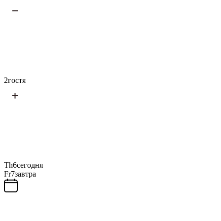
2
гостя
Th
6
сегодня
Fr
7
завтра