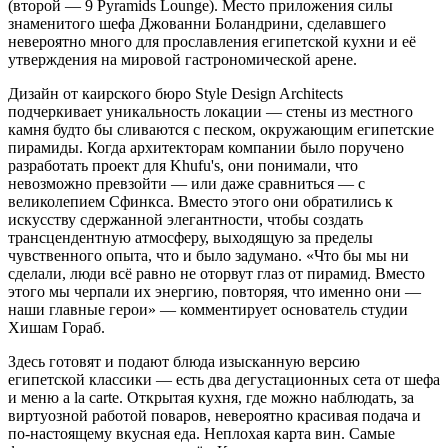
(второй — 9 Pyramids Lounge). Место приложения силы
знаменитого шефа Джованни Боландрини, сделавшего
невероятно много для прославления египетской кухни и её
утверждения на мировой гастрономической арене.
Дизайн от каирского бюро Style Design Architects
подчеркивает уникальность локации — стены из местного
камня будто бы сливаются с песком, окружающим египетские
пирамиды. Когда архитекторам компании было поручено
разработать проект для Khufu's, они понимали, что
невозможно превзойти — или даже сравниться — с
великолепием Сфинкса. Вместо этого они обратились к
искусству сдержанной элегантности, чтобы создать
трансцендентную атмосферу, выходящую за пределы
чувственного опыта, что и было задумано. «Что бы мы ни
сделали, люди всё равно не оторвут глаз от пирамид. Вместо
этого мы черпали их энергию, повторяя, что именно они —
наши главные герои» — комментирует основатель студии
Хишам Гораб.
Здесь готовят и подают блюда изысканную версию
египетской классики — есть два дегустационных сета от шефа
и меню a la carte. Открытая кухня, где можно наблюдать, за
виртуозной работой поваров, невероятно красивая подача и
по-настоящему вкусная еда. Неплохая карта вин. Самые