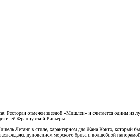
rrat. Ресторан отмечен звездой «Мишлен» и считается одним из 
дителей Французской Ривьеры.
шель Летанг в стиле, характерном для Жана Кокто, который был
, наслаждаясь дуновением морского бриза и волшебной панорамо