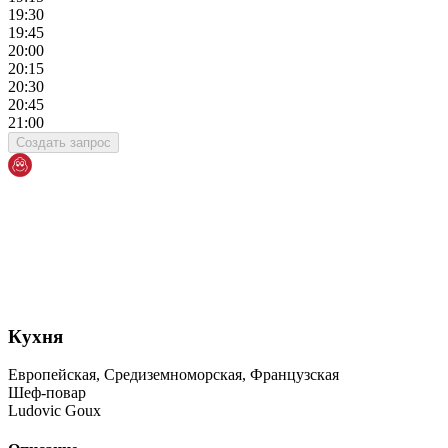
19:30
19:45
20:00
20:15
20:30
20:45
21:00
Создать запрос
Кухня
Европейская, Средиземноморская, Французская
Шеф-повар
Ludovic Goux