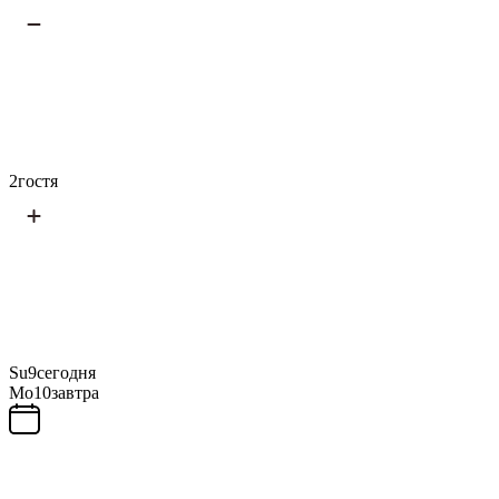
2
гостя
Su
9
сегодня
Mo
10
завтра