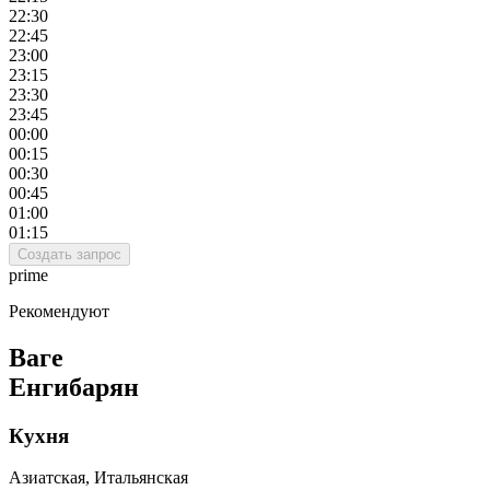
22:30
22:45
23:00
23:15
23:30
23:45
00:00
00:15
00:30
00:45
01:00
01:15
Создать запрос
prime
Рекомендуют
Ваге
Енгибарян
Кухня
Азиатская, Итальянская