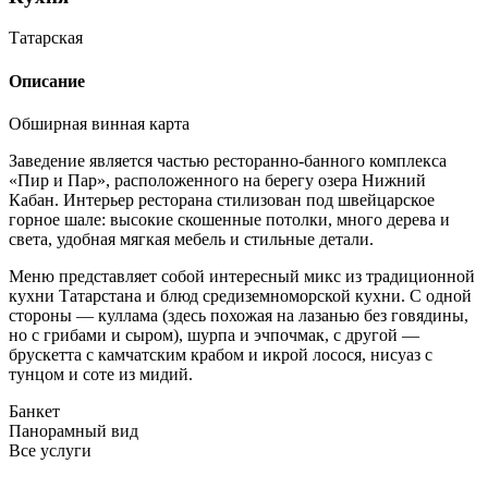
Татарская
Описание
Обширная винная карта
Заведение является частью ресторанно-банного комплекса
«Пир и Пар», расположенного на берегу озера Нижний
Кабан. Интерьер ресторана стилизован под швейцарское
горное шале: высокие скошенные потолки, много дерева и
света, удобная мягкая мебель и стильные детали.
Меню представляет собой интересный микс из традиционной
кухни Татарстана и блюд средиземноморской кухни. С одной
стороны — куллама (здесь похожая на лазанью без говядины,
но с грибами и сыром), шурпа и эчпочмак, с другой —
брускетта с камчатским крабом и икрой лосося, нисуаз с
тунцом и соте из мидий.
Банкет
Панорамный вид
Все услуги