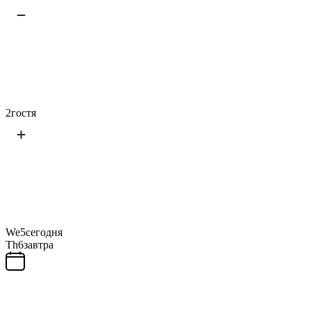
2
гостя
We
5
сегодня
Th
6
завтра