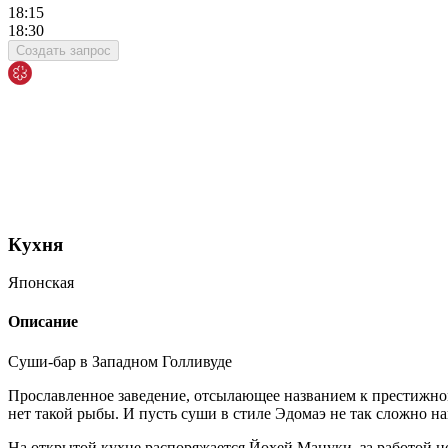
18:15
18:30
Создать запрос
Кухня
Японская
Описание
Суши-бар в Западном Голливуде
Прославленное заведение, отсылающее названием к престижно
нет такой рыбы. И пусть суши в стиле Эдомаэ не так сложно на
На открытой кухне распоряжается Йохей Мацуки, за работой н