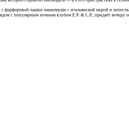
 с фарфоровой чашки чаванмуши с итальянской икрой и лепестк
 рядом с популярным ночным клубом E.P. & L.P., придаёт вечеру