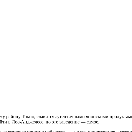
му району Токио, славится аутентичными японскими продуктами
йти в Лос-Анджелесе, но это заведение — самое.
ожа которого приятно наблюдать — а о его пристрастиях к сезо