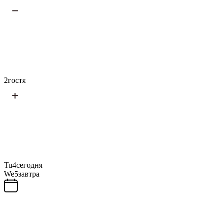
2
гостя
Tu
4
сегодня
We
5
завтра