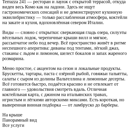
Terrazza 241 — ресторан и лаунж с открытой террасой, откуда
виден весь Комо как на ладони. Здесь не ищут
гастрономических сенсаций и не демонстрируют кухонную
эквилибристику — только расслабленная атмосфера, коктейли
на закате и кухня, вдохновлённая севером Италии.
Виды — словно с открытки: сверкающая гладь озера, силуэты
вёсельных лодок, черепичные крыши вилл и мягкое,
рассыпчатое небо под вечер. Всё пространство живёт в ритме
неспешного аперитива: диваны под тентами, лёгкий джаз,
стаканы с льдом и лимоном, шелест бокалов и запах жареного
розмарина.
Меню простое, с акцентом на сезон и локальные продукты.
Брускетты, тартары, паста с озёрной рыбой, говяжьи тальятты,
салаты с сыром из долины Вальтеллина и лимонные десерты.
Всё готовится быстро, подаётся красиво и не отвлекает от
главного — удовольствия смотреть вдаль. Отличная
коктейльная карта, с джином на итальянских травах,
игристым и лёгкими авторскими миксами. Есть короткая, но
выверенная винная подборка — от ламбруско до барберы.
На крыше
Панорамный вид
Все услуги