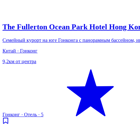
The Fullerton Ocean Park Hotel Hong Ko
Семейный курорт на юге Гонконга с панорамным бассейном, 
Китай · Гонконг
9,2км от центра
Гонконг
·
Отель
·
5