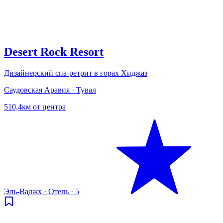
Desert Rock Resort
Дизайнерский спа-ретрит в горах Хиджаз
Саудовская Аравия · Тувал
510,4км от центра
Эль-Ваджх
·
Отель
·
5