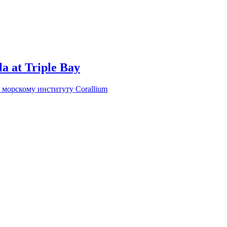
a at Triple Bay
 морскому институту Corallium