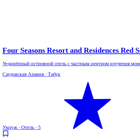
Four Seasons Resort and Residences Red S
Уединённый островной отель с частным центром изучения мор
Саудовская Аравия · Табук
Умлуж
·
Отель
·
5