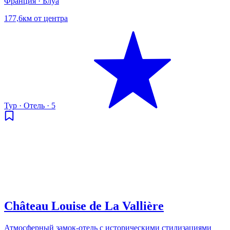
Франция · Блуа
177,6км от центра
Тур
·
Отель
·
5
Château Louise de La Vallière
Атмосферный замок-отель с историческими стилизациями