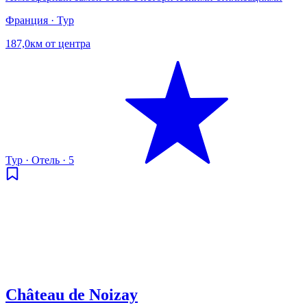
Франция · Тур
187,0км от центра
Тур
·
Отель
·
5
Château de Noizay