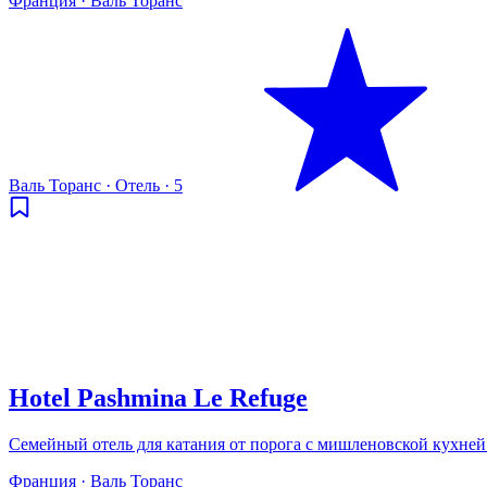
Франция · Валь Торанс
Валь Торанс
·
Отель
·
5
Hotel Pashmina Le Refuge
Семейный отель для катания от порога с мишленовской кухней 
Франция · Валь Торанс