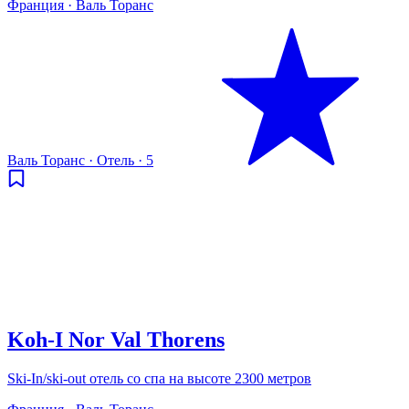
Франция · Валь Торанс
Валь Торанс
·
Отель
·
5
Koh‑I Nor Val Thorens
Ski-In/ski-out отель со спа на высоте 2300 метров