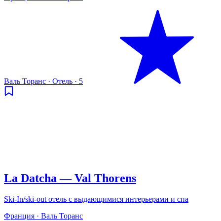
Валь Торанс
·
Отель
·
5
La Datcha — Val Thorens
Ski-In/ski-out отель с выдающимися интерьерами и спа
Франция · Валь Торанс