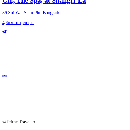
Chi, The Spa, at Shangri‑La
89 Soi Wat Suan Plu, Bangkok
4,9км от центра
© Prime Traveller