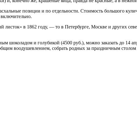
и) и, конечно же, крашеные яйца, правда не красные, а в нежн
асхальные позиции и по отдельности. Стоимость большого кулич
я включительно.
листок» в 1862 году, — то в Петербурге, Москве и других север
ым шоколадом и голубикой (4500 руб.), можно заказать до 14 ап
еобщим воодушевлением, собрать родных за праздничным столом 