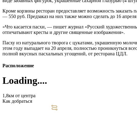
виде забавных фигурок, украшенные сахарной глазурью (4 штук
Кроме корзины ресторан предоставляет возможность заказать п
— 550 руб. Предзаказ на них также можно сделать до 16 апрел
«Что касается пасхи, — пишет журнал «Русский художественный 
отпечатывают кресты и другие священные изображения».
Пасху из натурального творога с цукатами, украшенную молочн
этом году выпадает на 20 апреля, полностью проникнуться вс
полной вкусных пасхальных угощений, от ресторана ЦДЛ.
Расположение
Loading....
1,8км от центра
Как добраться