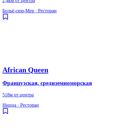
2,4км от центра
Больё-сюр-Мер
·
Ресторан
African Queen
Французская, средиземноморская
518м от центра
Ницца
·
Ресторан