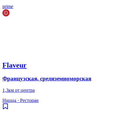
prime
Flaveur
Французская, средиземноморская
1,3км от центра
Ницца
·
Ресторан