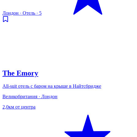
Лондон
·
Отель
·
5
The Emory
All-suit отель с баром на крыше в Найтсбридже
Великобритания · Лондон
2,0км от центра