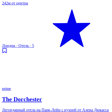
242м от центра
Лондон
·
Отель
·
5
prime
The Dorchester
Легендарный отель на Парк-Лейн с кухней от Алена Дюкасса