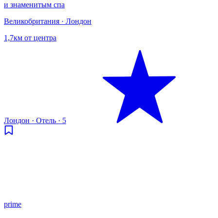
и знаменитым спа
Великобритания · Лондон
1,7км от центра
Лондон
·
Отель
·
5
prime