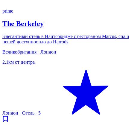
prime
The Berkeley
Элегантный отель в Найтсбридже с рестораном Marcus, спа и
пешей доступностью до Harrods
Великобритания · Лондон
2,1км от центра
Лондон
·
Отель
·
5