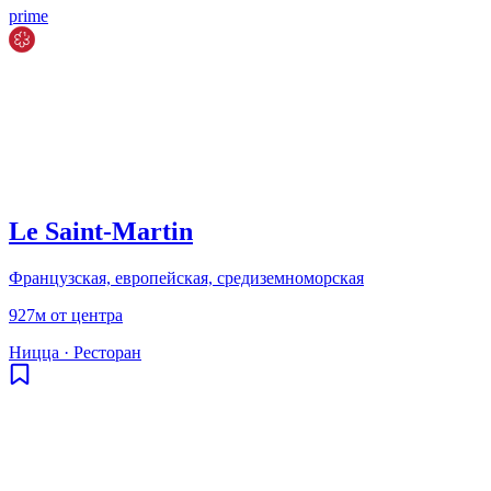
prime
Le Saint‑Martin
Французская, европейская, средиземноморская
927м от центра
Ницца
·
Ресторан