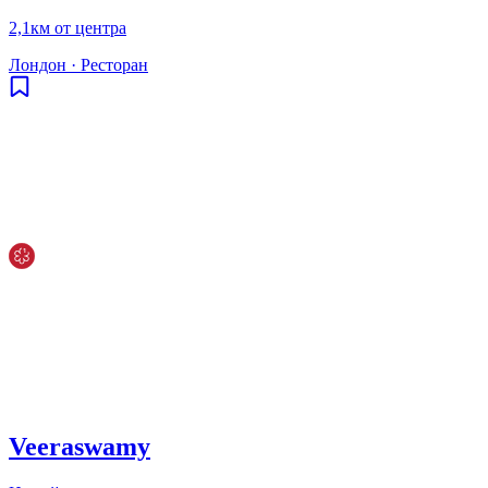
2,1км от центра
Лондон
·
Ресторан
Veeraswamy