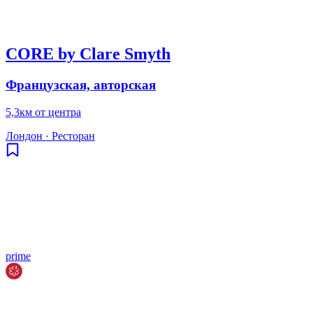
CORE by Clare Smyth
Французская, авторская
5,3км от центра
Лондон
·
Ресторан
prime