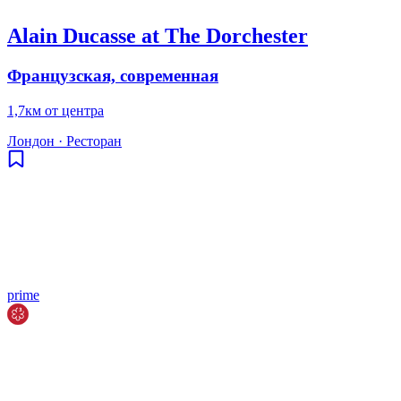
Alain Ducasse at The Dorchester
Французская, современная
1,7км от центра
Лондон
·
Ресторан
prime